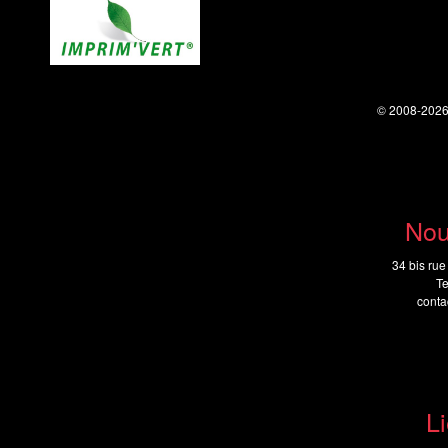
© 2008-202
Nou
34 bis rue
Te
cont
Li