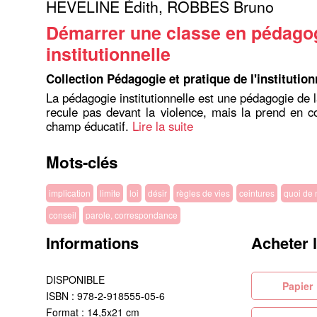
HEVELINE Édith
,
ROBBES Bruno
Démarrer une classe en pédago
institutionnelle
Collection Pédagogie et pratique de l'institution
La pédagogie institutionnelle est une pédagogie de l
recule pas devant la violence, mais la prend en 
champ éducatif.
Lire la suite
Mots-clés
implication
limite
loi
désir
règles de vies
ceintures
quoi de 
conseil
parole, correspondance
Informations
Acheter 
DISPONIBLE
Pa
ISBN : 978-2-918555-05-6
Format : 14,5x21 cm