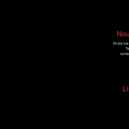
Nou
34 bis rue
Te
cont
Li