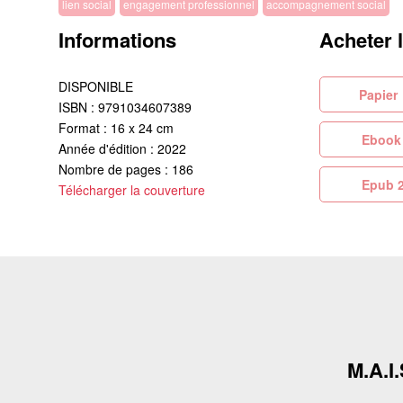
lien social
engagement professionnel
accompagnement social
Informations
Acheter 
DISPONIBLE
Pa
ISBN : 9791034607389
Format : 16 x 24 cm
Eb
Année d'édition : 2022
Nombre de pages : 186
Ep
Télécharger la couverture
M.A.I.