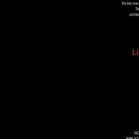
34 bis rue
Te
cont
Li
N
BIBLI