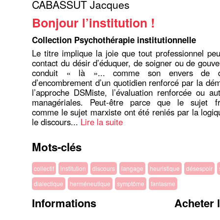
CABASSUT Jacques
Bonjour l’institution !
Collection Psychothérapie institutionnelle
Le titre implique la joie que tout professionnel pe
contact du désir d’éduquer, de soigner ou de gouve
conduit « là »... comme son envers de dé
d’encombrement d’un quotidien renforcé par la dém
l’approche DSMiste, l’évaluation renforcée ou aut
managériales. Peut-être parce que le sujet fr
comme le sujet marxiste ont été reniés par la logi
le discours...
Lire la suite
Mots-clés
collectif
institution
discours
langage
heuristique
désespoir
dialectique
herméneutique
symptôme
fantasme
Informations
Acheter 