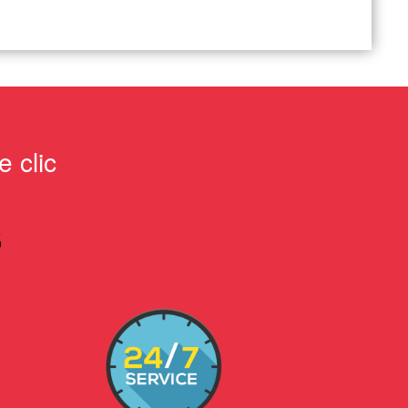
 clic
S