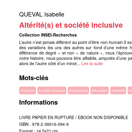
QUEVAL Isabelle
Altérité(s) et société inclusive
Collection INSEI-Recherches
L’autre n’est jamais différent au point d’être non-humain.I
des variations les uns des autres sur fond d’une même hu
différence de degré » et non « de nature », nous l’éprouv
notre histoire, nous pouvons être affaiblis, amputés d’un
alors de l’autre côté d’un miroir...
Lire la suite
Mots-clés
inclusion
société inclusive
philosophie
éducation
diversité
h
Informations
LIVRE PAPIER EN RUPTURE / EBOOK NON DISPONIBLE
ISBN : 978-2-36616-094-9
Format : 14,5x21 cm