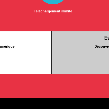
Téléchargement illimité
E
numérique
Découvre