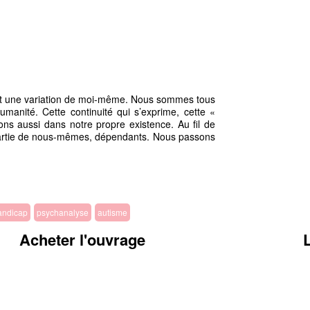
l est une variation de moi-même. Nous sommes tous
manité. Cette continuité qui s’exprime, cette «
ons aussi dans notre propre existence. Au fil de
e partie de nous-mêmes, dépendants. Nous passons
andicap
psychanalyse
autisme
Acheter l'ouvrage