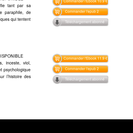
Commander l'Ebook 10.9 €
ifie tant par sa
Commander l'epub 2
e paraphile, de
iques qui tentent
Téléchargement abonné
DISPONIBLE
Commander l'Ebook 11.9 €
, inceste, viol,
Commander l'epub 2
et psychologique
r l’histoire des
Téléchargement abonné