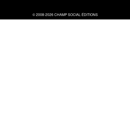
© 2008-2026 CHAMP SOCIAL ÉDITIONS
Nous contacter
34 bis rue clérisseau - 30000 Nîmes
Tel : 04 66 29 10 04
contact@champsocial.com
Liens utiles
À PROPOS
NEWSLETTER
LIENS