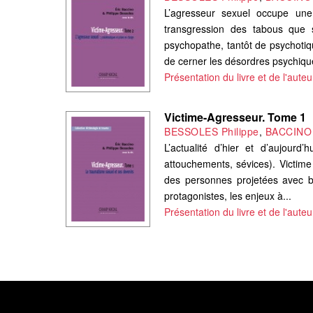
L’agresseur sexuel occupe une p
transgression des tabous que s
psychopathe, tantôt de psychotiqu
de cerner les désordres psychique
Présentation du livre et de l'auteu
Victime-Agresseur. Tome 1
BESSOLES Philippe
,
BACCINO 
L’actualité d’hier et d’aujour
attouchements, sévices). Victime
des personnes projetées avec bru
protagonistes, les enjeux à...
Présentation du livre et de l'auteu