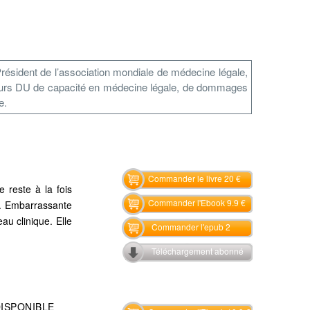
résident de l’association mondiale de médecine légale,
sieurs DU de capacité en médecine légale, de dommages
e.
Commander le livre 20 €
e reste à la fois
Commander l'Ebook 9.9 €
e. Embarrassante
au clinique. Elle
Commander l'epub 2
Téléchargement abonné
DISPONIBLE