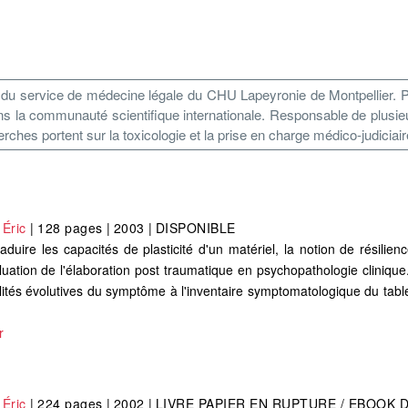
 du service de médecine légale du CHU Lapeyronie de Montpellier. P
 dans la communauté scientifique internationale. Responsable de plu
rches portent sur la toxicologie et la prise en charge médico-judiciair
Éric
|
128 pages
|
2003
|
DISPONIBLE
uire les capacités de plasticité d'un matériel, la notion de résilienc
aluation de l'élaboration post traumatique en psychopathologie cliniqu
lités évolutives du symptôme à l'inventaire symptomatologique du table
r
Éric
|
224 pages
|
2002
|
LIVRE PAPIER EN RUPTURE / EBOOK 