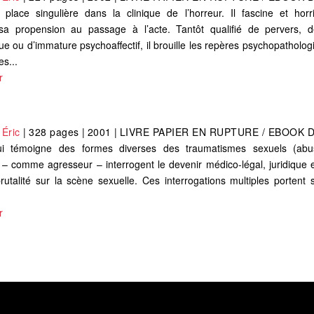
lace singulière dans la clinique de l’horreur. Il fascine et horr
a propension au passage à l’acte. Tantôt qualifié de pervers, d
e ou d’immature psychoaffectif, il brouille les repères psychopatholog
s...
r
Éric
|
328 pages
|
2001
|
LIVRE PAPIER EN RUPTURE / EBOOK 
d’hui témoigne des formes diverses des traumatismes sexuels (abus
 – comme agresseur – interrogent le devenir médico-légal, juridique 
talité sur la scène sexuelle. Ces interrogations multiples portent su
r