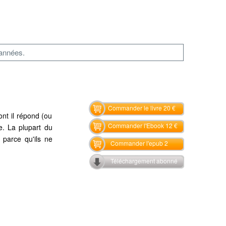
 années.
Commander le livre 20 €
ont il répond (ou
Commander l'Ebook 12 €
e. La plupart du
 parce qu'ils ne
Commander l'epub 2
Téléchargement abonné