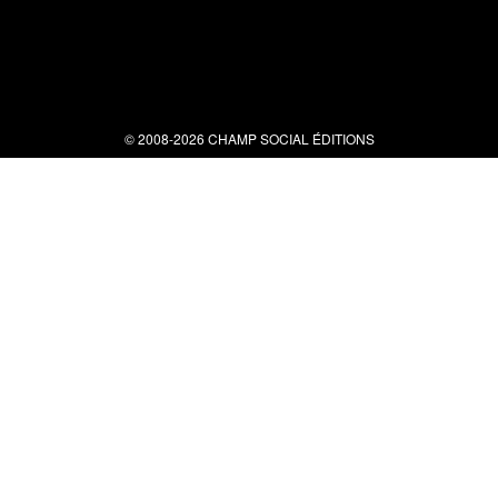
© 2008-2026 CHAMP SOCIAL ÉDITIONS
Nous contacter
34 bis rue clérisseau - 30000 Nîmes
Tel : 04 66 29 10 04
contact@champsocial.com
Liens utiles