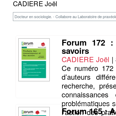
CADIERE Joël
Docteur en sociologie. - Collabore au Laboratoire de prax
Forum 172 : 
savoirs
CADIERE Joël
|
Ce numéro 172 
d’auteurs diff
recherche, prés
connaissances 
problématiques s
Forum 165 : A
l’action des pra