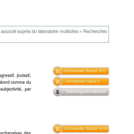
 associé auprès du laboratoire multisites « Recherches
Commander l'Ebook 15 €
ressif, jouissif,
Commander l'epub 2
me abord comme du
ubjectivité, par
Téléchargement abonné
Commander l'Ebook 16.9 €
psychanalyse des