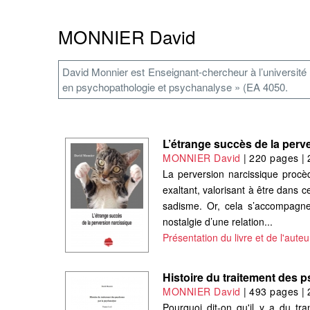
MONNIER David
David Monnier est Enseignant-chercheur à l’université
en psychopathologie et psychanalyse » (EA 4050.
L’étrange succès de la perv
MONNIER David
|
220 pages
|
La perversion narcissique procède
exaltant, valorisant à être dans 
sadisme. Or, cela s’accompagne 
nostalgie d’une relation...
Présentation du livre et de l'auteu
Histoire du traitement des 
MONNIER David
|
493 pages
|
Pourquoi dit-on qu'il y a du tr