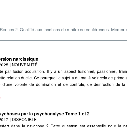
 Rennes 2. Qualifié aux fonctions de maître de conférences. Membre
ersion narcissique
2025
|
NOUVEAUTÉ
 par fusion-acquisition. Il y a un aspect fusionnel, passionnel, transg
cette relation duelle. Ce pourquoi le sujet a du mal à voir cela de pri
d’une volonté de domination et de contrôle, de destruction de la s
r
psychoses par la psychanalyse Tome 1 et 2
2017
|
DISPONIBLE
ansfert dans la psychose ? Cette question est essentielle pour la 