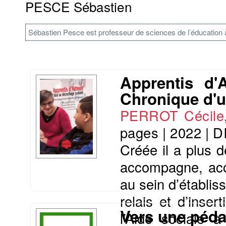
PESCE Sébastien
Sébastien Pesce est professeur de sciences de l’éducation à 
Apprentis d'
Chronique d'u
PERROT Cécile
pages
|
2022
|
D
Créée il a plus d
accompagne, accu
au sein d’établis
relais et d’inser
Vers une péda
l’Aide sociale 