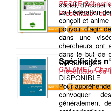
PESCE Sébasti
social, d’Accuei
La Fédération des
Présentation du li
conçoit et anime
pouvoir d’agir 
Commander le livre 20 €
Commander l'Ebook 11 €
dans une visée
chercheurs ont 
dans le but de d
Spécificités n
Cet ouvrage...
CALAMEL Charl
Présentation du li
DISPONIBLE
Pour appréhender 
Commander le livre 20 €
Commander l'Ebook 13 €
convoquer des 
généralement de