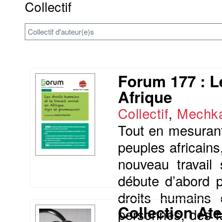
Collectif
Collectif d'auteur(e)s
Forum 177 : Le
Afrique
Collectif
,
Mechka
Tout en mesurant
peuples africains
nouveau travail
débute d’abord p
droits humains 
Collection Ate
personnes, des f