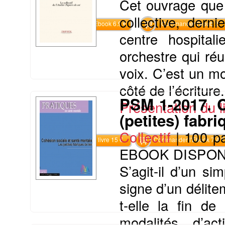
Cet ouvrage que
collective, derni
Commander l'Ebook 6.9 €
Commander l'epub 2
centre hospital
orchestre qui ré
voix. C’est un m
côté de l’écriture.
PSM 1-2017. Co
Présentation du li
(petites) fabri
Collectif
|
100 p
Commander le livre 15 €
Commander l'Ebook 7.4 €
EBOOK DISPON
S’agit-il d’un s
signe d’un délit
t-elle la fin de
modalités d’a