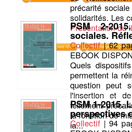
précarité social
solidarités. Les 
PSM 2-2015.
Présentation du li
sociales. Réfl
Collectif
|
62 pa
Commander le livre 12 €
Téléchargement gratuit
EBOOK DISPON
Quels dispositif
permettent la réi
question peut s
l'insertion et d
PSM 1-2015. L
tellement préca
perspectives d
la fonction de mi
Collectif
|
94 pa
la...