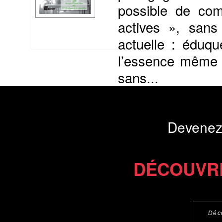
possible de com
actives », sans
actuelle : éduqu
l’essence même d
sans...
Présentation du li
Devenez
Commander le livre 28 €
Commander l'Ebook 13.9 
DÉCOUVR
Déc