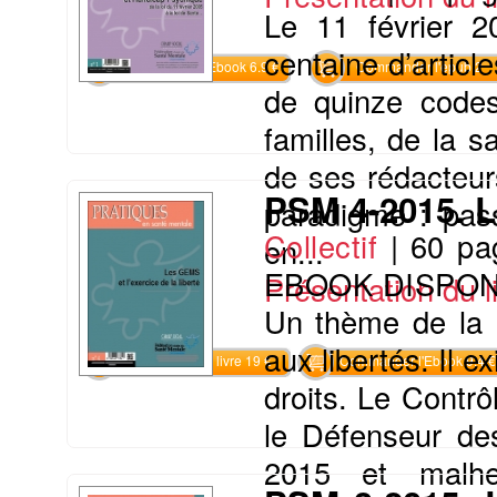
Le 11 février 2
centaine d’articl
Commander l'Ebook 6.9 €
Commander l'epub 2
de quinze codes
familles, de la s
de ses rédacteur
PSM 4-2015. Le
paradigme : pas
Collectif
|
60 pa
en...
EBOOK DISPON
Présentation du li
Un thème de la pa
aux libertés. Il e
Commander le livre 19 €
Commander l'Ebook 9.4 €
droits. Le Contrô
le Défenseur des
2015 et malhe