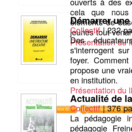
ouverts à des ex
cela que nous 
Démarrer une 
éléments de base
Collectif
|
232 p
jeunes tout venant
Des éducateurs
Présentation du li
s'interrogent su
foyer. Comment f
propose une vraie
en institution.
Présentation du li
Actualité de l
Collectif
|
376 p
Commander le livre 22 €
Commander l'Ebook 10.9 
La pédagogie ins
pédagogie Frein