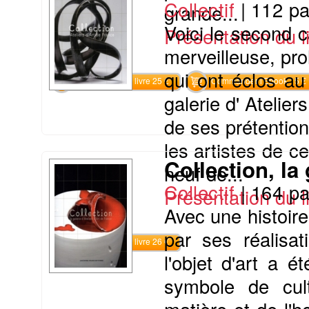
Collectif
|
112 p
grande...
Voici le second
Présentation du li
merveilleuse, pro
qui ont éclos a
Commander le livre 25 €
Commander l'Ebook 15 €
galerie d' Atelier
de ses prétentio
les artistes de 
Collection, la 
neuf de...
Collectif
|
164 p
Présentation du li
Avec une histoire
par ses réalisat
Commander le livre 26 €
l'objet d'art a é
symbole de cul