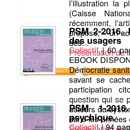
l’illustration l
(Caisse Nation
récemment, l’art
PSM 2-2016. D
propose, « un ac
des usagers
des...
Collectif
|
60 pa
Présentation du li
EBOOK DISPON
Démocratie sanita
Commander l'Ebook 6.9 €
Commander l'epub 2
savant se cache 
participation c
question qui se p
PSM 1-2016.
acteurs du systèm
psychique.
dans les années q
Collectif
|
94 pa
Présentation du li