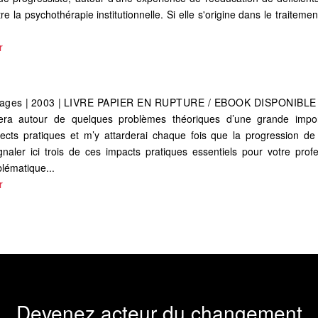
re la psychothérapie institutionnelle. Si elle s'origine dans le traitem
r
ages
|
2003
|
LIVRE PAPIER EN RUPTURE / EBOOK DISPONIBLE
nera autour de quelques problèmes théoriques d’une grande impor
pects pratiques et m’y attarderai chaque fois que la progression d
naler ici trois de ces impacts pratiques essentiels pour votre profe
blématique...
r
Devenez acteur du changement