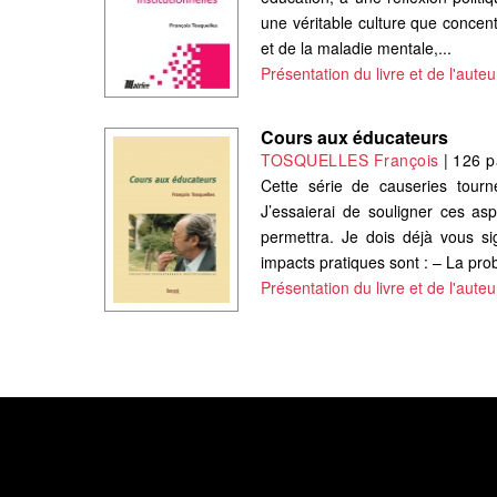
une véritable culture que concent
et de la maladie mentale,...
Présentation du livre et de l'auteu
Cours aux éducateurs
TOSQUELLES François
|
126 p
Cette série de causeries tour
J’essaierai de souligner ces as
permettra. Je dois déjà vous sig
impacts pratiques sont : – La pro
Présentation du livre et de l'auteu