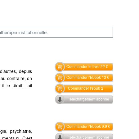
érapie institutionnelle.
Commander le livre 22 €
 d’autres, depuis
Commander l'Ebook 13 €
 au contraire, on
 le dirait, fait
Commander l'epub 2
Téléchargement abonné
Commander l'Ebook 9.9 €
ie, psychiatrie,
Téléchargement abonné
s mentaux. C'est