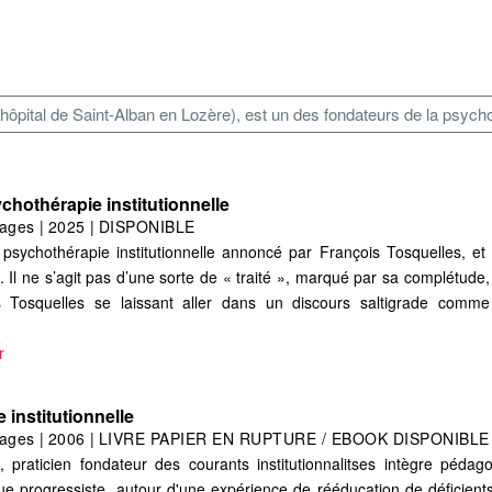
pital de Saint-Alban en Lozère), est un des fondateurs de la psychoth
ychothérapie institutionnelle
ages
|
2025
|
DISPONIBLE
a psychothérapie institutionnelle annoncé par François Tosquelles, et
. Il ne s’agit pas d’une sorte de « traité », marqué par sa complétude,
Tosquelles se laissant aller dans un discours saltigrade comme il
r
 institutionnelle
ages
|
2006
|
LIVRE PAPIER EN RUPTURE / EBOOK DISPONIBLE
 praticien fondateur des courants institutionnalitses intègre pédagog
ique progressiste, autour d'une expérience de rééducation de déficient