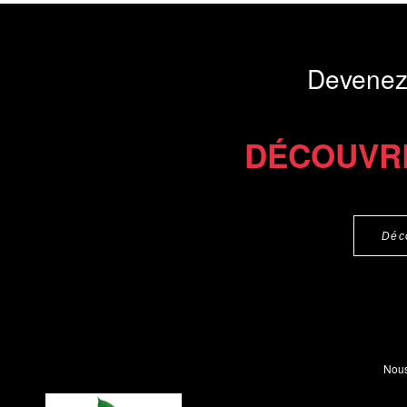
au service des p
personnels...
Devenez
Présentation du li
Commander le livre 18 €
DÉCOUVR
Déc
Nous