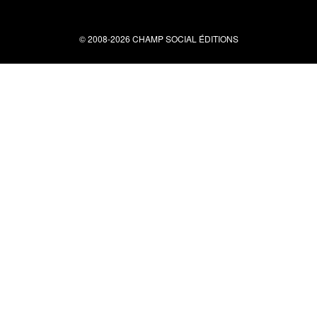
© 2008-2026 CHAMP SOCIAL ÉDITIONS
Nous contacter
34 bis rue clérisseau - 30000 Nîmes
Tel : 04 66 29 10 04
contact@champsocial.com
Liens utiles
À PROPOS
NEWSLETTER
LIENS