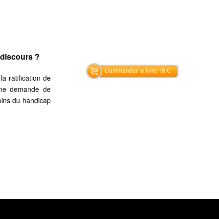
 discours ?
Commander le livre 18 €
a ratification de
’une demande de
moins du handicap