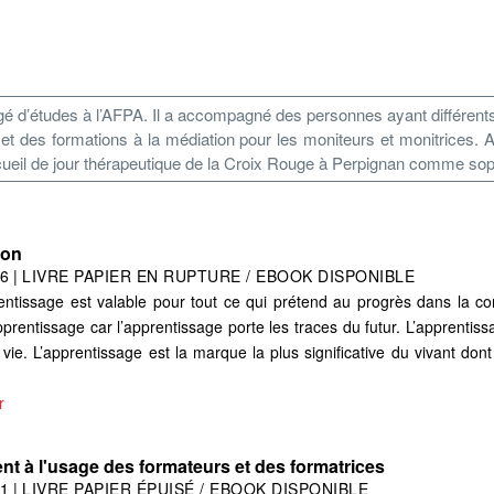
é d’études à l’AFPA. Il a accompagné des personnes ayant différents h
et des formations à la médiation pour les moniteurs et monitrices. A
ccueil de jour thérapeutique de la Croix Rouge à Perpignan comme so
ion
6
|
LIVRE PAPIER EN RUPTURE / EBOOK DISPONIBLE
rentissage est valable pour tout ce qui prétend au progrès dans la con
pprentissage car l’apprentissage porte les traces du futur. L’apprentis
ie. L’apprentissage est la marque la plus significative du vivant dont
r
nt à l'usage des formateurs et des formatrices
1
|
LIVRE PAPIER ÉPUISÉ / EBOOK DISPONIBLE