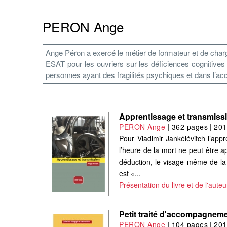
PERON Ange
Ange Péron a exercé le métier de formateur et de charg
ESAT pour les ouvriers sur les déficiences cognitives 
personnes ayant des fragilités psychiques et dans l’a
Apprentissage et transmiss
PERON Ange
|
362 pages
|
201
Pour Vladimir Jankélévitch l’app
l’heure de la mort ne peut être a
déduction, le visage même de la v
est «...
Présentation du livre et de l'auteu
Petit traité d'accompagneme
PERON Ange
|
104 pages
|
201