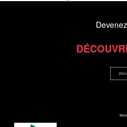
intermédiaires en
Présentation du li
Devenez
Commander le livre 20 €
Commander l'Ebook 9.9 €
DÉCOUVR
Déc
Nous