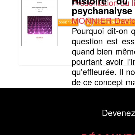
Histoire du
Présentation du li
psychanalyse 
MONNIER Davi
Commander l'Ebook 15 €
Commander l'epub 2
Pourquoi dit-on 
question est ess
quand bien même
pourtant avoir l
qu’effleurée. Il 
de ce concept maj
Présentation du li
Devenez
Commander l'Ebook 16.9 €
Commander l'epub 2