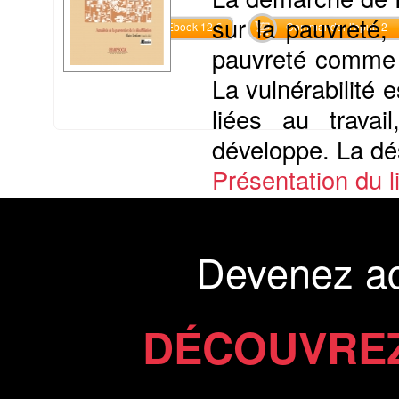
sur la pauvreté, 
Commander l'Ebook 12 €
Commander l'epub 2
pauvreté comme 
La vulnérabilité 
liées au travai
développe. La désa
Présentation du li
Commander le livre 15 €
Commander l'Ebook 7.4 €
Devenez a
DÉCOUVREZ