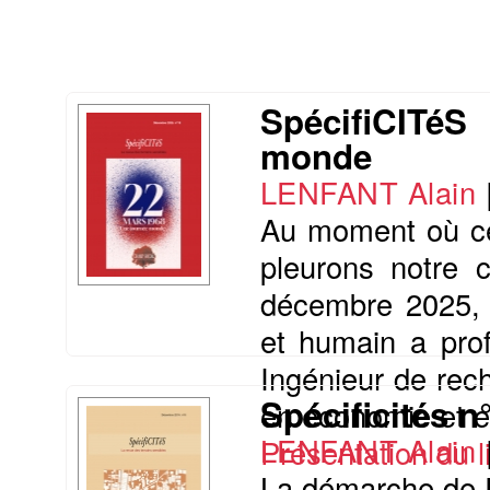
SpécifiCITéS
monde
LENFANT Alain
Au moment où ce
pleurons notre c
décembre 2025, e
et humain a prof
Ingénieur de rech
Spécificités n
en économie et en 
LENFANT Alain
Présentation du li
La démarche de R