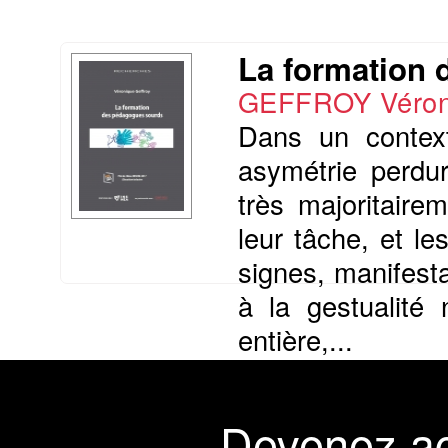
La formation
GEFFROY Véron
Dans un context
asymétrie perdu
très majoritaire
leur tâche, et le
signes, manifesta
à la gestualité 
entière,...
Présentation du li
Devenez a
Commander le livre 22 €