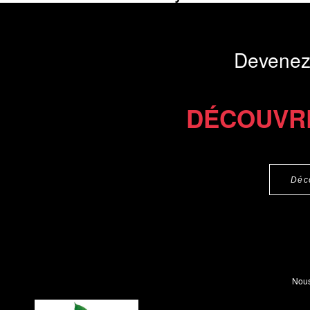
pathologique dan
Présentation du li
Devenez
Commander l'Ebook 5.9 €
Téléchargement abon
DÉCOUVR
Déc
Nous