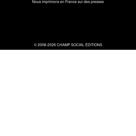
Nous imprimons en France sur des presses
© 2008-2026 CHAMP SOCIAL ÉDITIONS
Nous contacter
34 bis rue clérisseau - 30000 Nîmes
Tel : 04 66 29 10 04
contact@champsocial.com