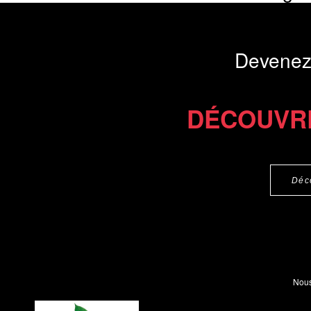
intelligence collec
Présentation du li
Devenez
Commander le livre 12 €
Commander l'Ebook 9 €
DÉCOUVR
Déc
Nous