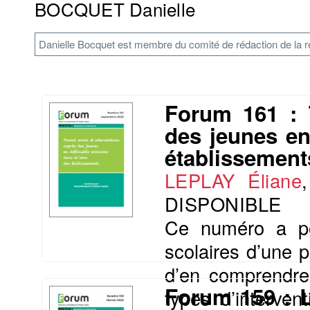
BOCQUET Danielle
Danielle Bocquet est membre du comité de rédaction de la 
Forum 161 : T
des jeunes en
établissement
LEPLAY Éliane
DISPONIBLE
Ce numéro a pour
scolaires d’une p
d’en comprendre 
Forum 159 : L
types d’interven