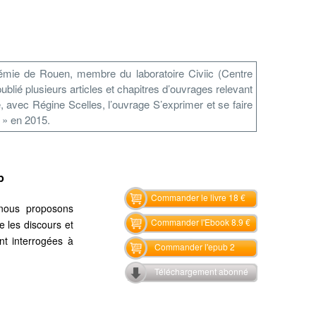
démie de Rouen, membre du laboratoire Civiic (Centre
publié plusieurs articles et chapitres d’ouvrages relevant
é, avec Régine Scelles, l’ouvrage S’exprimer et se faire
́ » en 2015.
p
Commander le livre 18 €
 nous proposons
Commander l'Ebook 8.9 €
e les discours et
t interrogées à
Commander l'epub 2
Téléchargement abonné