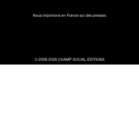
Nous imprimons en France sur des presses
© 2008-2026 CHAMP SOCIAL ÉDITIONS
Nous contacter
34 bis rue clérisseau - 30000 Nîmes
Tel : 04 66 29 10 04
contact@champsocial.com