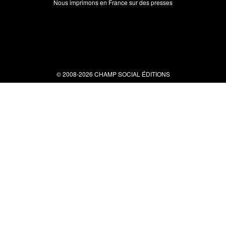
Nous imprimons en France sur des presses
© 2008-2026 CHAMP SOCIAL ÉDITIONS
Nous contacter
34 bis rue clérisseau - 30000 Nîmes
Tel : 04 66 29 10 04
contact@champsocial.com