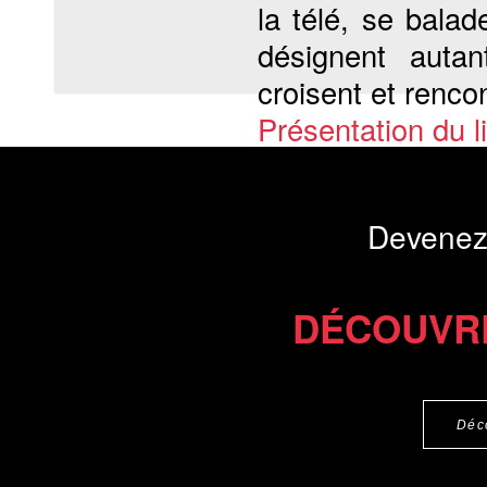
la télé, se balad
désignent autan
croisent et rencon
Présentation du li
Commander l'Ebook 6.4 €
Téléchargement abon
Devenez
DÉCOUVR
Déc