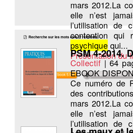
mars 2012.La con
elle n’est jam
l’utilisation d
contention qui 
Recherche sur les mots clés (2 résultats)
psychique
qui...
PSM 4-2014. D
Présentation du li
Collectif
|
64 pa
EBOOK DISPON
Commander l'Ebook 5.9 €
Téléchargement abon
Ce numéro de Pr
des contribution
mars 2012.La con
elle n’est jam
l’utilisation d
Les maux et le