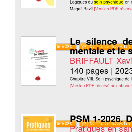
Logiques du
soin psychique
en m
Magali Ravit
[Version PDF réser
Le silence d
Commander le livre 20 €
Commander l'Ebook 12 €
mentale et le 
BRIFFAULT Xavi
140 pages
|
202
Chapitre VIII. Soin psychique de 
[Version PDF réservé aux abonné
PSM 1-2026. D
Commander le livre 20 €
Commander l'Ebook 12 €
Pratiques en sa