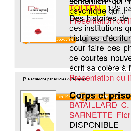
contention qui 
TOLTEN
|
122 p
psychique
qui...
Des histoires de 
Présentation du li
des institutions q
histoires d'écri
Commander l'Ebook 5.9 €
Téléchargement abon
pour faire des p
de courtes nouve
écrit sa colère à 
Présentation du li
Recherche par articles (3 résultats)
Corps et priso
Commander le livre 14 €
Commander l'Ebook 9 €
BATAILLARD C.
SARNETTE Flor
DISPONIBLE