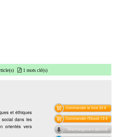
ticle(s)
1 mots clé(s)
Commander le livre 20 €
ques et éthiques
Commander l'Ebook 13 €
p social dans les
on orientés vers
Téléchargement abonné