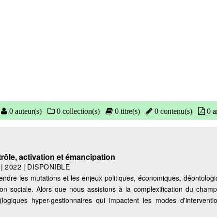
0 auteur(s)
0 collection(s)
0 titre(s)
0 contenu(s)
0 ar
trôle, activation et émancipation
|
2022
|
DISPONIBLE
rendre les mutations et les enjeux politiques, économiques, déontologi
ntion sociale. Alors que nous assistons à la complexification du cham
 (logiques hyper-gestionnaires qui impactent les modes d'interventi