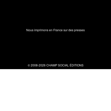
Nous imprimons en France sur des presses
© 2008-2026 CHAMP SOCIAL ÉDITIONS
Nous contacter
34 bis rue clérisseau - 30000 Nîmes
Tel : 04 66 29 10 04