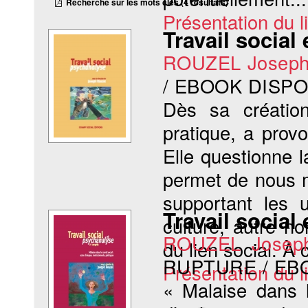
Recherche sur les mots clés (4 résultats)
Présentation du li
Travail social
ROUZEL Josep
/ EBOOK DISP
Dès sa créatio
pratique, a pro
Elle questionne 
permet de nous m
supportant les 
Travail social
culture, autre n
ROUZEL Josep
du lien social. À c
RUPTURE / EB
Présentation du li
« Malaise dans l