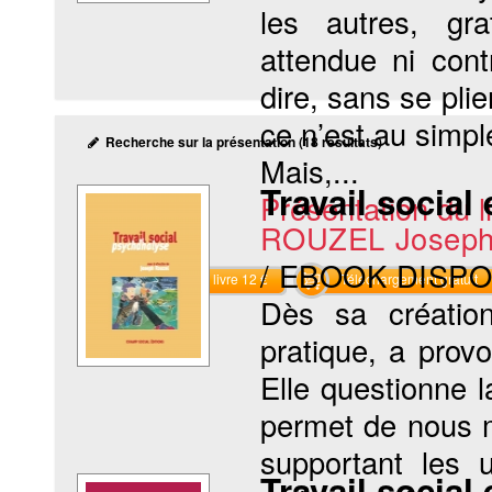
les autres, gr
attendue ni cont
dire, sans se pl
ce n’est au simpl
Recherche sur la présentation (18 résultats)
Mais,...
Travail social
Présentation du li
ROUZEL Josep
/ EBOOK DISP
Commander le livre 12 €
Téléchargement gratuit
Dès sa créatio
pratique, a pro
Elle questionne 
permet de nous m
supportant les 
Travail social