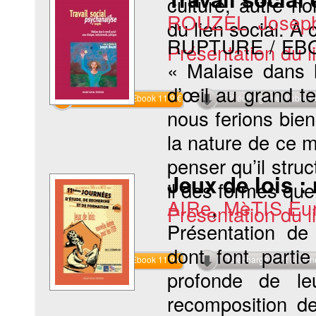
culture, autre n
ROUZEL Josep
du lien social. À c
RUPTURE / EB
Présentation du li
« Malaise dans l
d’œil au grand te
Commander l'Ebook 11.9 €
Téléchargement abon
nous ferions bien
la nature de ce m
penser qu’il stru
Jeux de lois :
il des formes que
AIRe
,
MèTIS Eu
Présentation du li
Présentation de 
dont font parti
Commander l'Ebook 11.9 €
Téléchargement abon
profonde de le
recomposition de