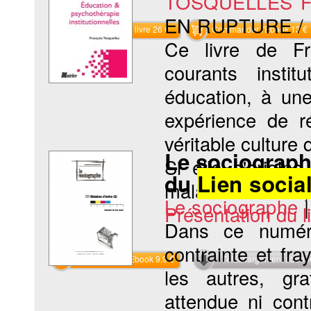
TOSQUELLES Fr
EN RUPTURE /
Commander le livre 26 €
Commander l'Ebook 13 €
Ce livre de Fra
courants institu
éducation, à une
expérience de r
véritable culture 
Le sociographe
Si elle s'origi
du
Lien socia
maladie mentale,.
Le sociographe
Présentation du li
Dans ce numér
contrainte et fra
Commander l'Ebook 9.9 €
Téléchargement abon
les autres, gr
attendue ni cont