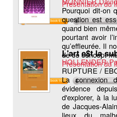
MONNIER Davi
Présentation du li
Pourquoi dit-on 
question est ess
Commander l'Ebook 9.4 €
Téléchargement abon
quand bien même
pourtant avoir l
qu’effleurée. Il n
L'art e$t la su
de ce concept maj
HOLLENDER Pat
Présentation du li
RUPTURE / EB
La connexion d
Commander l'Ebook 16.9 €
Téléchargement abon
évidence depui
d'explorer, à la
de Jacques-Alain 
lieux du malhe