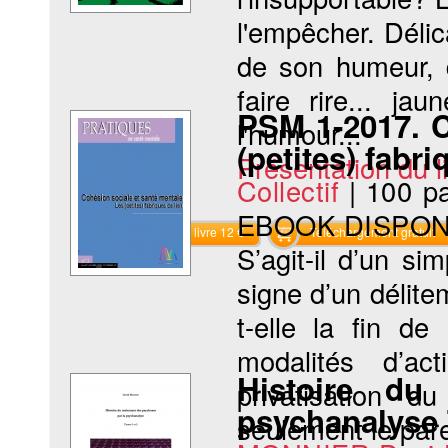
l'empêcher. Délic
de son humeur, d
faire rire... ja
PSM 1-2017. Co
l'humour...
(petites) fabri
Présentation du li
Collectif
|
100 p
EBOOK DISPON
Commander le livre 12 €
Téléchargement gratuit
S’agit-il d’un s
signe d’un délite
t-elle la fin de
modalités d’a
Histoire du
privatisation d
psychanalyse 
seulement le paren