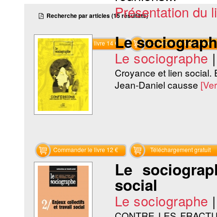
Présentation du li
Recherche par articles (15 résultats)
Le sociograph
Commander le livre 14 €
Commander l'Ebook 9 €
Le sociographe
Croyance et lien social. 
Jean-Daniel causse
[Ve
Commander le livre 12 €
Téléchargement gratuit
Le sociograph
social
Le sociographe
CONTRE LES FRACTUR