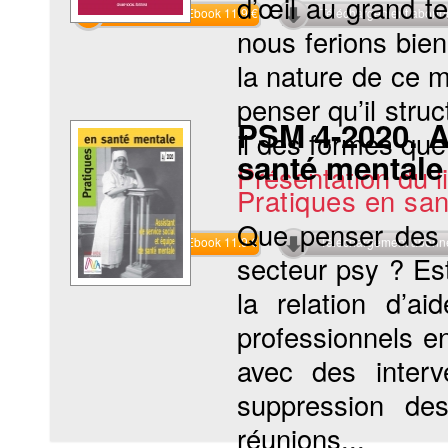
d’œil au grand te
Commander l'Ebook 11.9 €
Téléchargement abon
nous ferions bien
la nature de ce m
penser qu’il stru
PSM 4-2020. As
il des formes que
santé mentale
Présentation du li
Pratiques en sa
Que penser des é
Commander l'Ebook 11.9 €
Téléchargement abon
secteur psy ? Est
la relation d’ai
professionnels e
avec des interve
suppression des
réunions...