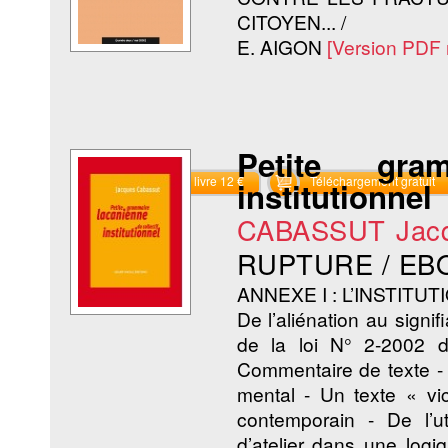
CITOYEN... /
E. AIGON
[Version PDF 
Petite gra
Commander le livre 12 €
Téléchargement gratuit
institutionnel
CABASSUT Jac
RUPTURE / EB
ANNEXE I : L’INSTITUT
De l’aliénation au signi
de la loi N° 2-2002 d
Commentaire de texte - Du
mental - Un texte « vic
contemporain - De l’uti
d’atelier dans une logiq