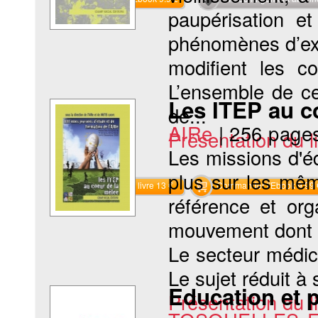
paupérisation e
phénomènes d’exc
modifient les co
L’ensemble de c
Les ITEP au c
de...
AIRe
|
256 page
Présentation du li
Les missions d'é
plus sur les même
Commander le livre 13 €
Commander l'Ebook 9.99 
référence et org
mouvement dont on
Le secteur médico
Le sujet réduit à
Education et p
Présentation du li