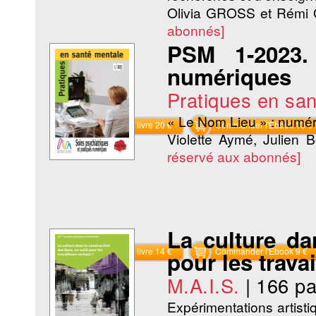
Olivia GROSS et Rém
abonnés]
PSM 1-2023. 
numériques
Pratiques en sa
« Le Nom Lieu » : numériq
Commander le livre 20 €
Commander l'Ebook 13 €
Violette Aymé, Julien B
réservé aux abonnés]
La culture da
Commander le livre 14 €
Commander l'Ebook 9 €
pour les trava
M.A.I.S.
|
166 p
Expérimentations artisti