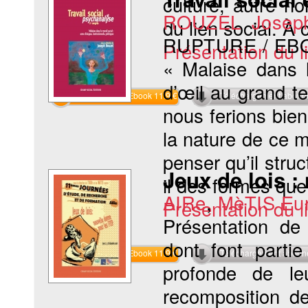
culture, autre n
ROUZEL Josep
du lien social. À c
RUPTURE / EB
Présentation du li
« Malaise dans l
d’œil au grand te
Commander l'Ebook 11.9 €
Téléchargement abon
nous ferions bien
la nature de ce m
penser qu’il stru
Jeux de lois :
il des formes que
AIRe
,
MèTIS Eu
Présentation du li
Présentation de 
dont font parti
Commander l'Ebook 11.9 €
Téléchargement abon
profonde de le
recomposition de