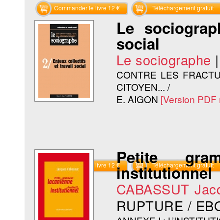
Commander le livre 12 €
Téléchargement gratuit
Le sociograph
social
Le sociographe
CONTRE LES FRACTUR
CITOYEN... /
E. AIGON
[Version PDF 
Petite gra
Commander le livre 12 €
Téléchargement gratuit
institutionnel
CABASSUT Jac
RUPTURE / EB