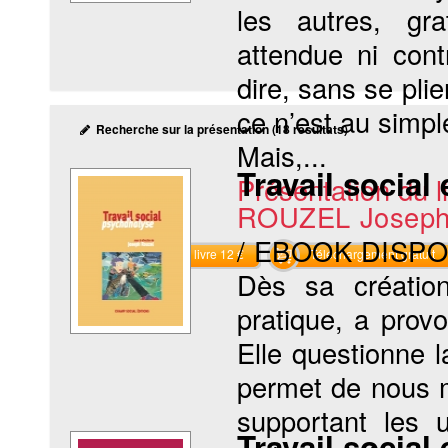
les autres, gr
attendue ni cont
dire, sans se pl
ce n’est au simpl
Recherche sur la présentation (18 résultats)
Mais,...
Travail social
Présentation du li
ROUZEL Josep
/ EBOOK DISP
Commander le livre 12 €
Téléchargement gratuit
Dès sa créatio
pratique, a pro
Elle questionne 
permet de nous m
supportant les 
Travail social