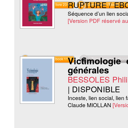
RUPTURE / EB
Commander le livre 23 €
Commander l'Ebook 11.5 
Séquence d’un lien so
[Version PDF réservé a
Victimologie 
Commander l'Ebook 11.9 €
Téléchargement abon
générales
BESSOLES Phili
|
DISPONIBLE
Inceste, lien social, lien f
Claude MIOLLAN
[Vers