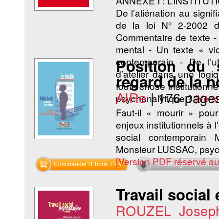
ANNEXE I : L’INSTITUT
De l’aliénation au signi
de la loi N° 2-2002 d
Commentaire de texte - Du
mental - Un texte « vic
contemporain - De l’uti
Position du 
d’atelier dans une logiq
regard de la n
toute chose institutionne
AIRe
|
176 page
psychanalytique ?
[Vers
Faut-il « mourir » pour
enjeux institutionnels à
social contemporai
Monsieur LUSSAC, psyc
[Version PDF réservé a
Commander l'Ebook 7.9 €
Téléchargement abon
Travail social
ROUZEL Josep