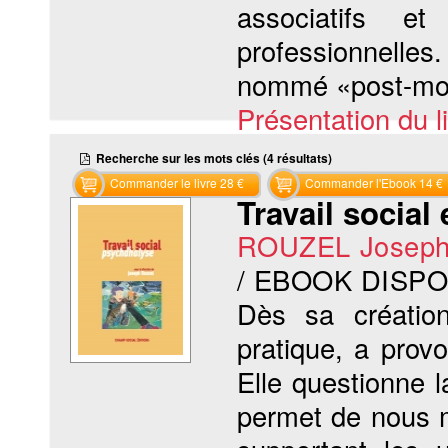
associatifs et
professionnelle
nommé «post-mod
Présentation du li
Recherche sur les mots clés (4 résultats)
Commander le livre 28 €
Commander l'Ebook 14 €
Travail social
ROUZEL Josep
/ EBOOK DISP
Dès sa créatio
pratique, a pro
Elle questionne 
permet de nous m