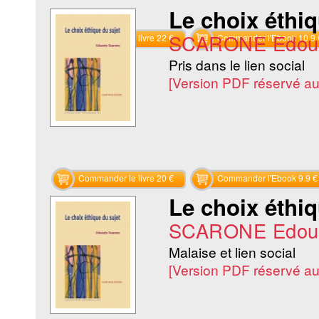
Le choix éthiq
SCARONE Edou
Commander le livre 22 €
Commander l'Ebook 10.9 
Pris dans le lien social
[Version PDF réservé a
Commander le livre 20 €
Commander l'Ebook 9.9 €
Le choix éthiq
SCARONE Edou
Malaise et lien social
[Version PDF réservé a