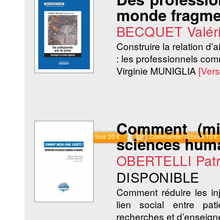
monde fragme
BECQUET Valér
Construire la relation d’
: les professionnels comm
Virginie MUNIGLIA
[Ver
Comment (mie
Commander le livre 20 €
Commander l'Ebook 13 €
sciences huma
OBERTELLI Patr
DISPONIBLE
Comment réduire les inj
lien social entre pa
recherches et d’enseigne