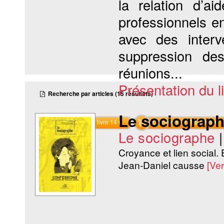
la relation d’ai
professionnels e
avec des interve
suppression des
réunions...
Présentation du li
Recherche par articles (15 résultats)
Le sociograph
Commander le livre 14 €
Commander l'Ebook 9 €
Le sociographe
Croyance et lien social. 
Jean-Daniel causse
[Ve