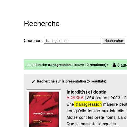
Recherche
Chercher :
La recherche
transgression
a trouvé
10 résultat(s) :
0 aut
Recherche sur la présentation (5 résultats)
Interdit(s) et destin
ADNSEA
|
264 pages
|
2003
|
D
Une
transgression
majeure peut 
Lorsqu'elle touche aux interdits
Moïse sont les prête-noms. La qu
Que se passe-t-il lorsque la...