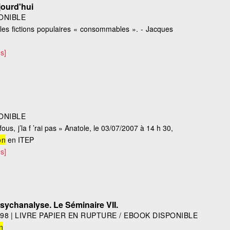
jourd'hui
ONIBLE
les fictions populaires « consommables ». - Jacques
s]
ONIBLE
fous, j’la f ’rai pas » Anatole, le 03/07/2007 à 14 h 30,
on
en ITEP
s]
psychanalyse. Le Séminaire VII.
998
|
LIVRE PAPIER EN RUPTURE / EBOOK DISPONIBLE
n