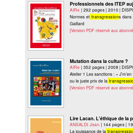
Professionnels des ITEP au
AIRe
|
292 pages
|
2010
|
DISP
Normes et
transgression
s dans 
Gaillard
[Version PDF réservé aux abonné
Mutation dans la culture ?
AIRe
|
352 pages
|
2008
|
DISP
Atelier 1 Les sanctions : « J’m’en 
ou le juste prix de la
transgressi
[Version PDF réservé aux abonné
Lire Lacan. L'éthique de la 
ANSALDI Jean
|
144 pages
|
1
La jouissance de la
transgressio