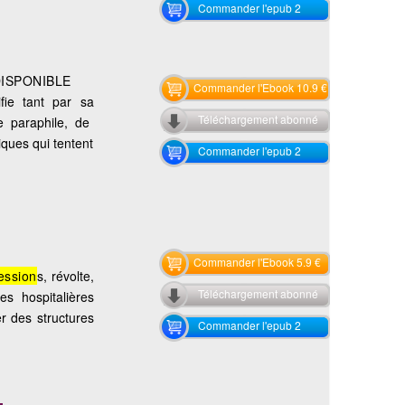
Commander l'epub 2
DISPONIBLE
Commander l'Ebook 10.9 €
ifie tant par sa
Téléchargement abonné
 paraphile, de
iques qui tentent
Commander l'epub 2
Commander l'Ebook 5.9 €
ession
s, révolte,
Téléchargement abonné
es hospitalières
r des structures
Commander l'epub 2