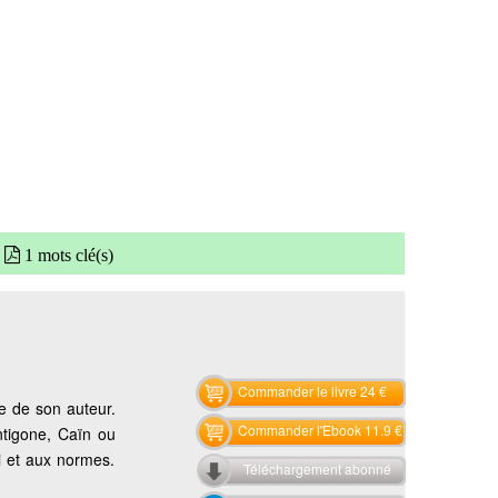
1 mots clé(s)
Commander le livre 24 €
le de son auteur.
Commander l'Ebook 11.9 €
ntigone, Caïn ou
i et aux normes.
Téléchargement abonné