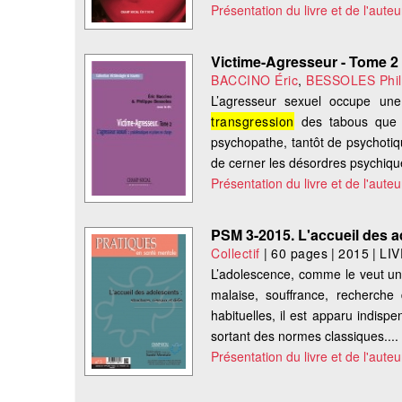
Présentation du livre et de l'auteu
Victime-Agresseur - Tome 2
BACCINO Éric
,
BESSOLES Phil
L’agresseur sexuel occupe une p
transgression
des tabous que s
psychopathe, tantôt de psychotiqu
de cerner les désordres psychique
Présentation du livre et de l'auteu
PSM 3-2015. L'accueil des ad
Collectif
|
60 pages
|
2015
|
LI
L’adolescence, comme le veut un 
malaise, souffrance, recherche 
habituelles, il est apparu indis
sortant des normes classiques....
Présentation du livre et de l'auteu