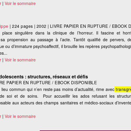
r
|
Voir le sommaire
ippe
|
224 pages
|
2002
|
LIVRE PAPIER EN RUPTURE / EBOOK 
lace singulière dans la clinique de l’horreur. Il fascine et horr
a propension au passage à l’acte. Tantôt qualifié de pervers, de
e ou d’immature psychoaffectif, il brouille les repères psychopatholog
s...
r
|
Voir le sommaire
olescents : structures, réseaux et défis
VRE PAPIER EN RUPTURE / EBOOK DISPONIBLE
lieu commun qui n’en reste pas moins d’actualité, rime avec
transgr
de soi et de soins. Pour accueillir les ados refusant les structur
pensable aux acteurs des champs sanitaires et médico-sociaux d’invente
r
|
Voir le sommaire