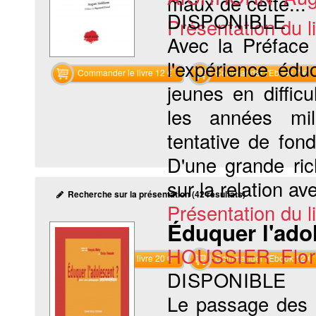
maux de cette...
DISPONIBLE
Présentation du li
Avec la Préface
l'expérience éd
Commander le livre 12 €
Commander l'Ebook 7 €
jeunes en diffic
les années mil-
tentative de fond
D'une grande ri
sur la relation ave
Recherche sur la présentation (42 résultats)
Présentation du li
Éduquer l'ado
HOUSSIER Flor
Commander le livre 20 €
Commander l'Ebook 12 €
DISPONIBLE
Le passage des o