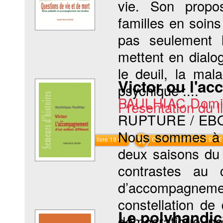
vie. Son propo
familles en soin
pas seulement 
mettent en dialo
le deuil, la mal
Victor ou l'a
psychique :...
PAULHIAC Domi
Présentation du li
RUPTURE / EB
Nous sommes à S
Commander le livre 19 €
Commander l'Ebook 9.4 €
deux saisons du 
contrastes au c
d’accompagnement
constellation de 
Le polyhandic
démocratique po