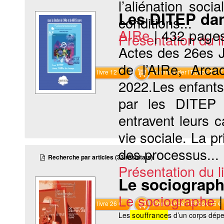
l’aliénation soc
Les DITEP dan
conditions...
AIRe
|
432 page
Présentation du li
Actes des 26es J
de l’AIRe, Arc
Commander le livre 12 €
Commander l'Ebook 5.9 €
2022.Les enfants
par les DITEP 
entravent leurs ca
vie sociale. La p
des processus...
Recherche par articles (33 résultats)
Présentation du li
Le sociographe
Le sociographe
Commander le livre 26 €
Commander l'Ebook 15 €
Les
souffrance
s d’un corps dépe