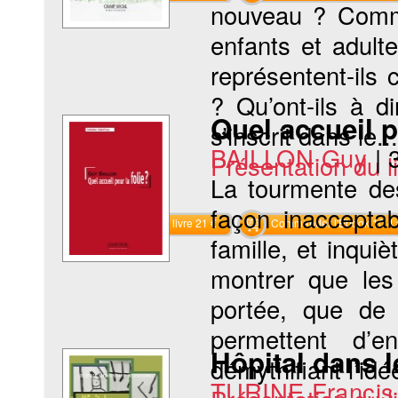
nouveau ? Comme
enfants et adul
représentent-ils
? Qu’ont-ils à d
Quel accueil p
s’inscrit dans le...
BAILLON Guy
|
Présentation du li
La tourmente des
façon inacceptab
Commander le livre 21 €
Commander l'Ebook 10.4 
famille, et inquiè
montrer que les
portée, que de
permettent d’e
Hôpital dans l
démythifiant l’idée
TURINE Francis