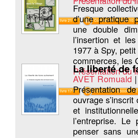
Présentation du li
Fresque collecti
d’une pratique p
Commander le livre 21 €
Commander l'Ebook 10.4 
une double dime
l’insertion et le
1977 à Spy, petit
commerces, les Go
La liberté de 
Présentation du li
AVET Romuald
Présentation de
Commander le livre 17 €
Commander l'Ebook 8.4 €
ouvrage s’inscrit
et institutionne
l’entreprise. Le
penser sans une