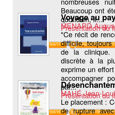
nombreuses nuit
Beaucoup ont été
Voyage au pa
quotidien, il...
MENARD August
Présentation du li
"Ce récit de renc
difficile, toujour
Commander le livre 11 €
Commander l'Ebook 5.4 €
de la clinique.
discrète à la pl
exprime un effort
accompagner pou
Désenchante
par...
MAHÉ Jean-Lou
Présentation du li
Le placement : C
de rupture avec
Commander le livre 16 €
Commander l'Ebook 7.9 €