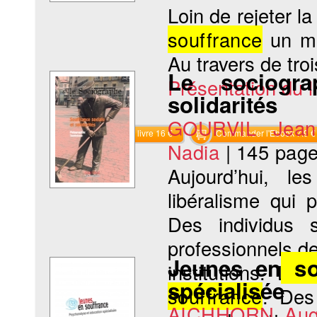
Loin de rejeter la
souffrance
un mo
Au travers de troi
Le sociogra
Présentation du li
solidarités
GOURVIL Jean-
Commander le livre 16 €
Commander l'Ebook 7.9 €
Nadia
|
145 pag
Aujourd’hui, l
libéralisme qui 
Des individus 
professionnels de 
Jeunes en
so
institutions. Le
spécialisée
souffrance
. Des 
AICHHORN Aug