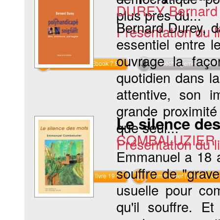
DUREY Bernard
plus près du...
Bernard Durey, d
Présentation du li
essentiel entre 
ouvrage la façon
Commander l'Ebook 7.8 €
Téléchargement abon
quotidien dans l
attentive, son i
grande proximité
Le silence de
que seul...
COMBALUZIER 
Présentation du li
Emmanuel a 18 an
souffre de "grav
Commander le livre 19 €
Commander l'Ebook 9.4 €
usuelle pour com
qu'il souffre. 