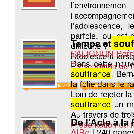
l’environnem
l’accompagne
l’adolescence, 
parfois, ou est
Temps et
souf
difficulté ? Une 
SALIGNON Bern
l’adolescent lorsq
Dans cette nouv
Présentation du li
souffrance
, Bern
la folie dans le r
Commander le livre 16 €
Commander l'Ebook 7.9 €
Loin de rejeter la
souffrance
un mo
Au travers de troi
De l'Acte à la
Présentation du li
AIRe
|
240 page