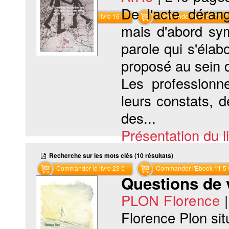
De l'acte dérang
Commander le livre 16 €
Commander l'Ebook 7.9 €
mais d'abord sy
parole qui s'élab
proposé au sein d
Les professionne
leurs constats, d
des...
Présentation du li
Recherche sur les mots clés (10 résultats)
Commander le livre 23 €
Commander l'Ebook 11.5 
Questions de 
PLON Florence
Florence Plon situ