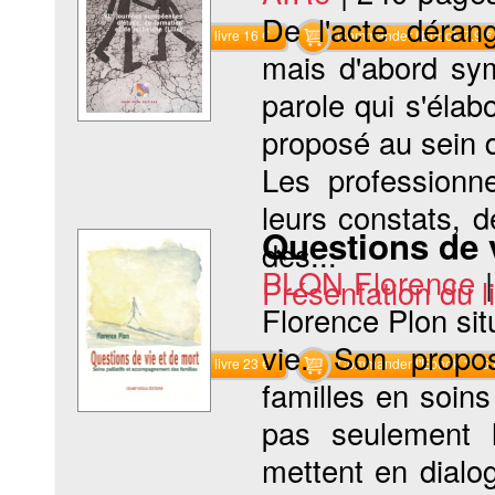
De l'acte dérang
Commander le livre 16 €
Commander l'Ebook 7.9 €
mais d'abord sy
parole qui s'élab
proposé au sein d
Les professionne
leurs constats, d
Questions de 
des...
PLON Florence
Présentation du li
Florence Plon situ
vie. Son propo
Commander le livre 23 €
Commander l'Ebook 11.5 
familles en soin
pas seulement 
mettent en dialo