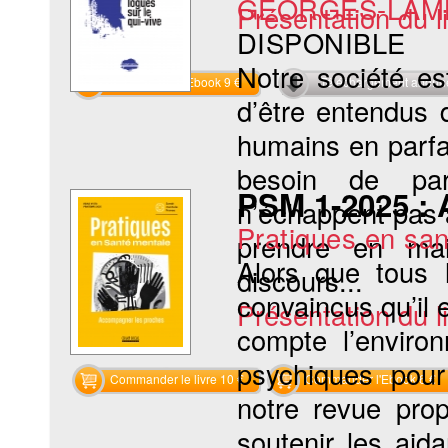
GEORGES-LAMB
Présentation du li
DISPONIBLE
Notre société es
Commander l'Ebook 9 €
Téléchargement abon
d’être entendus 
humains en parfa
besoin de parl
PSM 1-2025 :
n’échappent pas à
Pratiques en sa
prendre en mai
Alors que tous 
discours...
convaincus qu’il 
Présentation du li
compte l’enviro
psychiques pour
Commander le livre 10 €
Commander l'Ebook 6 €
notre revue prop
soutenir les aida