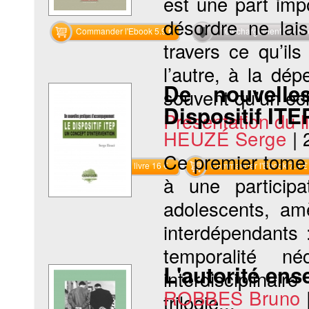
est une part imp
désordre ne lais
Commander l'Ebook 5.9 €
Téléchargement abon
travers ce qu’ils
l’autre, à la dé
De nouvelle
souvent qu’un éch
Dispositif ITE
Présentation du li
HEUZÉ Serge
|
Ce premier tome
Commander le livre 16 €
Commander l'Ebook 7.9 €
à une participa
adolescents, am
interdépendants 
temporalité né
L'autorité ens
interdisciplinair
ROBBES Bruno
trilogie...