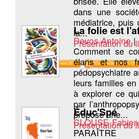
brisée. Elle élè
dans une socié
médiatrice, puis
La folie est l'
la...
Devos Antoine
|
Présentation du li
Comment se cons
élans et nos f
Commander le livre 20 €
Commander l'Ebook 12 €
pédopsychiatre a
leurs familles en
à explorer ce qu
par l’anthropopsyc
Éduc'Spé
propose une...
CLOUSE Fabien
Présentation du li
PARAÎTRE