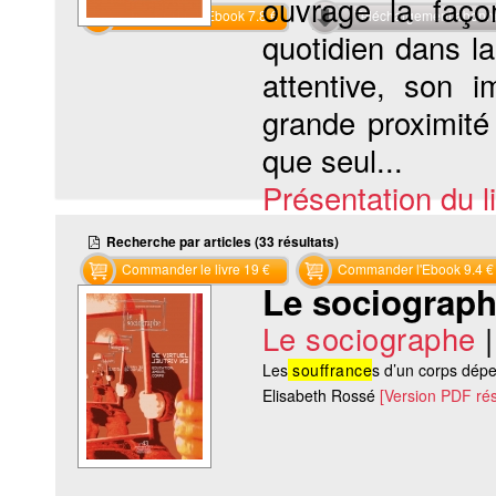
ouvrage la façon
Commander l'Ebook 7.8 €
Téléchargement abon
quotidien dans l
attentive, son i
grande proximité
que seul...
Présentation du li
Recherche par articles (33 résultats)
Commander le livre 19 €
Commander l'Ebook 9.4 €
Le sociographe
Le sociographe
Les
souffrance
s d’un corps dépe
Elisabeth Rossé
[Version PDF ré