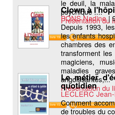
le deuil, la mal
Clown à l'hôpi
psychique :...
PONS Nadine
|
Présentation du li
Depuis 1993, les
les enfants hospi
Commander le livre 19 €
Commander l'Ebook 9.4 €
chambres des enf
transforment les
magiciens, musi
maladies grave
Le métier d'é
angoissantes,...
quotidien
Présentation du li
LECLERC Jean-P
Comment accompag
Commander le livre 15 €
Commander l'Ebook 7.4 €
de troubles du co