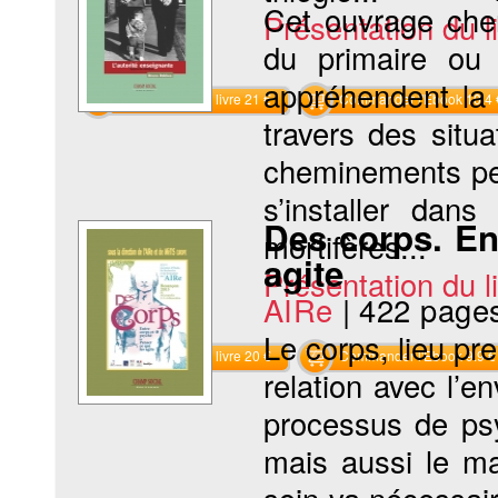
Cet ouvrage che
Présentation du li
du primaire ou 
appréhendent la r
Commander le livre 21 €
Commander l'Ebook 10.4 
travers des situ
cheminements per
s’installer dans
Des corps. En
mortifères...
agite
Présentation du li
AIRe
|
422 page
Le corps, lieu pre
Commander le livre 20 €
Commander l'Ebook 9.9 €
relation avec l’
processus de psy
mais aussi le ma