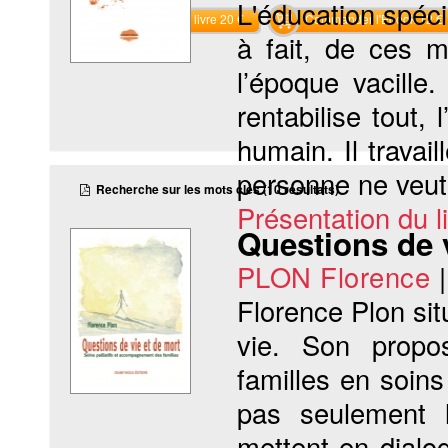
L'éducation spéci
Commander le livre 20 €
Commander l'Ebook 12 €
à fait, de ces m
l’époque vacille
rentabilise tout,
humain. Il travai
personne ne veut 
Recherche sur les mots clés (10 résultats)
Présentation du li
Questions de 
PLON Florence
Florence Plon situ
vie. Son propo
familles en soin
pas seulement 
mettent en dialo