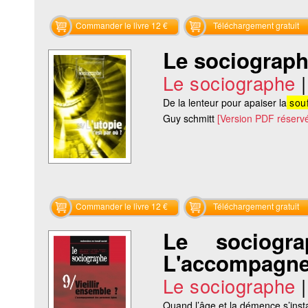
Commander le livre 12 €
Téléchargement gratuit
Le sociographe
Le sociographe
De la lenteur pour apaiser la
souf
Guy schmitt
[Version PDF réserv
Commander le livre 12 €
Téléchargement gratuit
Le sociogr
L'accompagne
Le sociographe
Quand l’âge et la démence s’instal