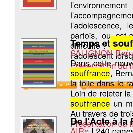
l’environnem
l’accompagne
l’adolescence, 
parfois, ou est
Temps et
souf
difficulté ? Une 
SALIGNON Bern
l’adolescent lorsq
Dans cette nouv
Présentation du li
souffrance
, Bern
la folie dans le r
Commander le livre 16 €
Commander l'Ebook 7.9 €
Loin de rejeter la
souffrance
un mo
Au travers de troi
De l'Acte à la
Présentation du li
AIRe
|
240 page