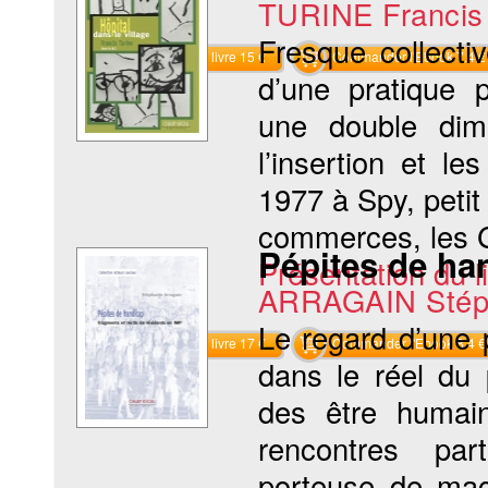
TURINE Francis
Fresque collecti
Commander le livre 15 €
Commander l'Ebook 7.4 €
d’une pratique p
une double dime
l’insertion et le
1977 à Spy, petit
commerces, les Go
Pépites de ha
Présentation du li
ARRAGAIN Stép
Le regard d’une 
Commander le livre 17 €
Commander l'Ebook 8.4 €
dans le réel du 
des être humain
rencontres part
porteuse de magi