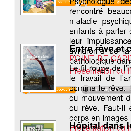
Psychologue dep
Commander le livre 12 €
Téléchargement gratuit
rencontré beauc
maladie psychiq
enfants à parler 
leur impuissanc
Entre rêve et c
syndrome de la b
POINT DE CAP
pathologique dan
Le fil rouge de l’i
Présentation du li
le travail de l’
comme le rêve, l’
Commander l'Ebook 5.9 €
Téléchargement abon
du mouvement de l
du rêve. Faut-il
corps en images »
Hôpital dans l
Présentation du li