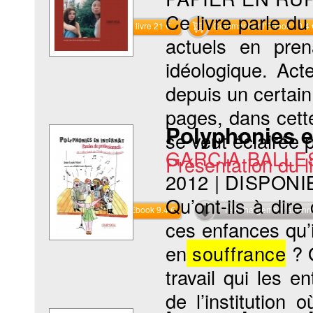
Ce livre parle du 
Commander le livre 21 €
Commander l'Ebook 10.4 
actuels en pren
idéologique. Act
depuis un certain
pages, dans cette 
Polyphonies e
se veut éclairée p
GARCIA BALLES
Présentation du li
2012
|
DISPONI
Qu’ont-ils à dir
Commander l'Ebook 9.4 €
Téléchargement abon
ces enfances qu’i
en
souffrance
? Q
travail qui les 
de l’institution o