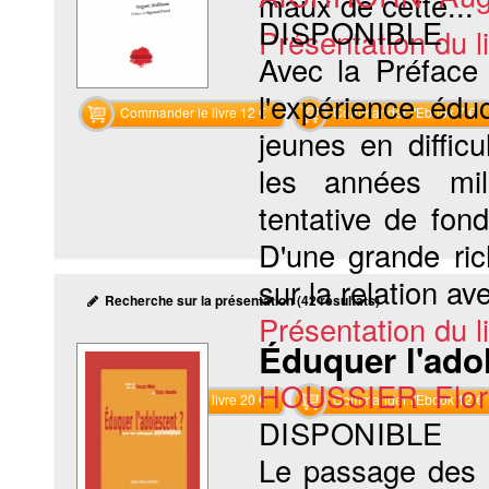
maux de cette...
DISPONIBLE
Présentation du li
Avec la Préface
l'expérience éd
Commander le livre 12 €
Commander l'Ebook 7 €
jeunes en diffic
les années mil-
tentative de fond
D'une grande ri
sur la relation ave
Recherche sur la présentation (42 résultats)
Présentation du li
Éduquer l'ado
HOUSSIER Flor
Commander le livre 20 €
Commander l'Ebook 12 €
DISPONIBLE
Le passage des o