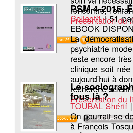
soin va nécessair
PSM 4-2016. É
rencontre, l’enfan
Collectif
|
51 pa
Présentation du li
EBOOK DISPON
La démocratisa
Commander le livre 26 €
Commander l'Ebook 12.9 
psychiatrie moder
reste encore très
clinique soit né
aujourd’hui à dom
Le sociograph
recherche scienti
fous là ?
Présentation du li
TOUBAL Shérif
On pourrait se d
Commander l'Ebook 6.9 €
Téléchargement abon
à François Tosqu