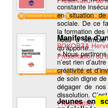
Présentation du li
constante insécu
en situation de 
Commander le livre 12 €
Commander l'Ebook 9 €
sociale. De ce f
la formation des t
Manifeste d'u
nous a semblé 
BOKOBZA Herv
qu’apporte...
« Nous partirons
Présentation du li
n’est rien d’autr
créativité et d’i
Commander le livre 19 €
Commander l'Ebook 15 €
de soin digne de
dégager de nos 
dissolution. C’est
Jeunes en
so
Présentation du li