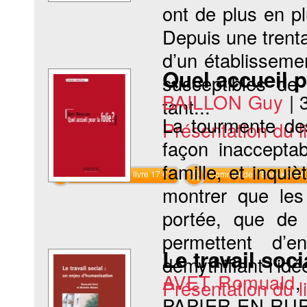
ont de plus en pl
Depuis une trent
d’un établisseme
Quel accueil p
susceptibles de 
BAILLON Guy
|
tant...
La tourmente des
Présentation du li
façon inacceptab
famille, et inquiè
Commander le livre 17 €
Commander l'Ebook 8.4 €
montrer que les
portée, que de
permettent d’e
Le travail soc
démythifiant l’idée
AVET Romuald
Présentation du li
PAPIER EN RU