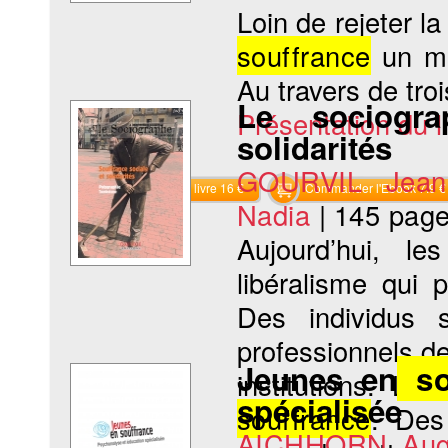
Loin de rejeter la
souffrance
un mo
Au travers de troi
Le sociogra
Présentation du li
solidarités
GOURVIL Jean-
Commander le livre 16 €
Commander l'Ebook 7.9 €
Nadia
|
145 pag
Aujourd’hui, l
libéralisme qui 
Des individus 
professionnels de 
Jeunes en
so
institutions. Le
spécialisée
souffrance
. Des 
AICHHORN Aug