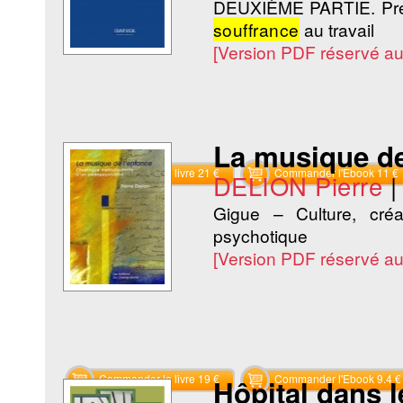
DEUXIÈME PARTIE. Précar
souffrance
au travail
[Version PDF réservé a
La musique de
Commander le livre 21 €
Commander l'Ebook 11 €
DELION Pierre
Gigue – Culture, créa
psychotique
[Version PDF réservé a
Commander le livre 19 €
Commander l'Ebook 9.4 €
Hôpital dans l