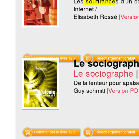
Les
souffrance
s d’un c
Internet /
Elisabeth Rossé
[Versio
Commander le livre 12 €
Téléchargement gratuit
Le sociographe
Le sociographe
De la lenteur pour apaise
Guy schmitt
[Version PD
Commander le livre 12 €
Téléchargement gratuit