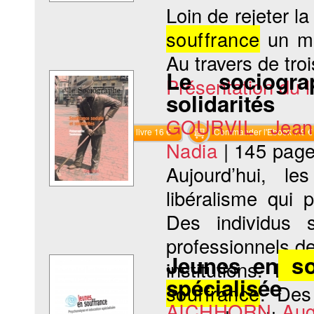
Loin de rejeter la
souffrance
un mo
Au travers de troi
Le sociogra
Présentation du li
solidarités
GOURVIL Jean-
Commander le livre 16 €
Commander l'Ebook 7.9 €
Nadia
|
145 pag
Aujourd’hui, l
libéralisme qui 
Des individus 
professionnels de 
Jeunes en
so
institutions. Le
spécialisée
souffrance
. Des 
AICHHORN Aug