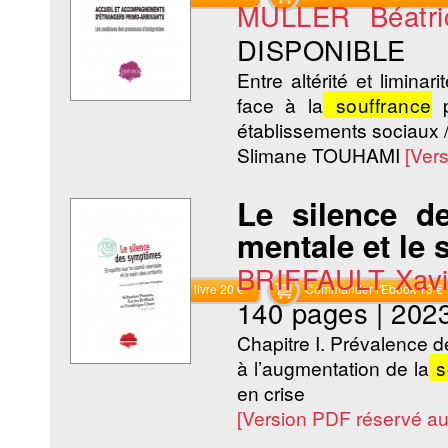
MULLER Béatri
DISPONIBLE
Entre altérité et limina
face à la
souffrance
p
établissements sociaux 
Slimane TOUHAMI
[Ver
Le silence d
mentale et le 
BRIFFAULT Xavi
Commander le livre 20 €
Commander l'Ebook 13 €
140 pages
|
202
Chapitre I. Prévalence d
à l’augmentation de la
s
en crise
[Version PDF réservé a