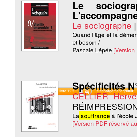
Le sociogr
L'accompagne
Le sociographe
Quand l’âge et la démenc
et besoin /
Pascale Lépée
[Version
Spécificités N°
Commander le livre 12 €
Téléchargement gratuit
CELLIER Hervé
RÉIMPRESSION
La
souffrance
à l’écol
[Version PDF réservé a