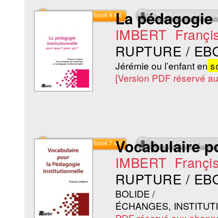
La pédagogie i
Commander l'Ebook 9.9 €
Téléchargement abon
IMBERT Françi
RUPTURE / EB
Jérémie ou l’enfant en
so
[Version PDF réservé a
Vocabulaire po
Commander l'Ebook 7.4 €
Téléchargement abon
IMBERT Françi
RUPTURE / EB
BOLIDE /
ÉCHANGES, INSTITUT
PDF réservé aux abonn