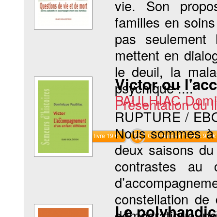
vie. Son propo
familles en soin
pas seulement 
mettent en dialo
le deuil, la mal
Victor ou l'a
psychique :...
PAULHIAC Domi
Présentation du li
RUPTURE / EB
Nous sommes à S
Commander le livre 19 €
Commander l'Ebook 9.4 €
deux saisons du 
contrastes au c
d’accompagnement
constellation de 
Le polyhandic
démocratique po