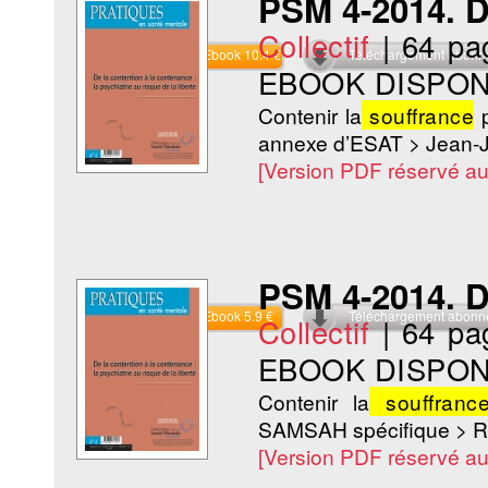
PSM 4-2014. D
Collectif
|
64 pa
Commander l'Ebook 10.4 €
Téléchargement abon
EBOOK DISPON
Contenir la
souffrance
p
annexe d’ESAT > Jean-
[Version PDF réservé a
PSM 4-2014. D
Commander l'Ebook 5.9 €
Téléchargement abon
Collectif
|
64 pa
EBOOK DISPON
Contenir la
souffranc
SAMSAH spécifique > R
[Version PDF réservé a