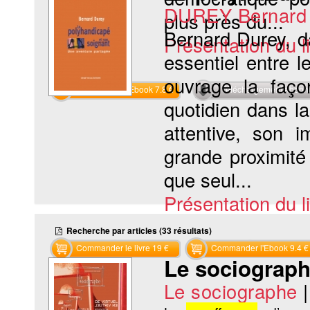
DUREY Bernard
plus près du...
Bernard Durey, d
Présentation du li
essentiel entre 
ouvrage la façon
Commander l'Ebook 7.8 €
Téléchargement abon
quotidien dans l
attentive, son i
grande proximité
que seul...
Présentation du li
Recherche par articles (33 résultats)
Commander le livre 19 €
Commander l'Ebook 9.4 €
Le sociographe
Le sociographe