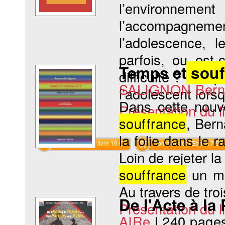
l’environnem
l’accompagne
l’adolescence, 
parfois, ou est
Temps et
souf
difficulté ? Une 
SALIGNON Bern
l’adolescent lorsq
Dans cette nouv
Présentation du li
souffrance
, Bern
la folie dans le r
Commander le livre 16 €
Commander l'Ebook 7.9 €
Loin de rejeter la
souffrance
un mo
Au travers de troi
De l'Acte à la
Présentation du li
AIRe
|
240 page