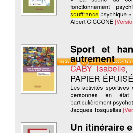
fonctionnement psyc
souffrance
psychique » 
Albert CICCONE
[Versi
Sport et han
autrement
Commander le livre 26 €
Commander l'Ebook 12.9 
CABY Isabelle
,
PAPIER ÉPUISÉ
Les activités sportive
personnes en état
particulièrement psychot
Jacques Tosquellas
[Ve
Un itinéraire 