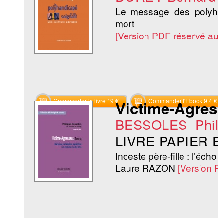
Le message des polyhan
mort
[Version PDF réservé a
Commander le livre 19 €
Commander l'Ebook 9.4 €
Victime-Agres
BESSOLES Phil
LIVRE PAPIER
Inceste père-fille : l’éch
Laure RAZON
[Version