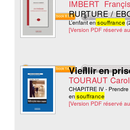
IMBERT Françi
RUPTURE / EB
Commander l'Ebook 8.9 €
Téléchargement abon
L’enfant en
souffrance
(
[Version PDF réservé a
Vieillir en pr
Commander l'Ebook 14.4 €
Téléchargement abon
TOURAUT Carol
CHAPITRE IV - Prendre s
en
souffrance
[Version PDF réservé a