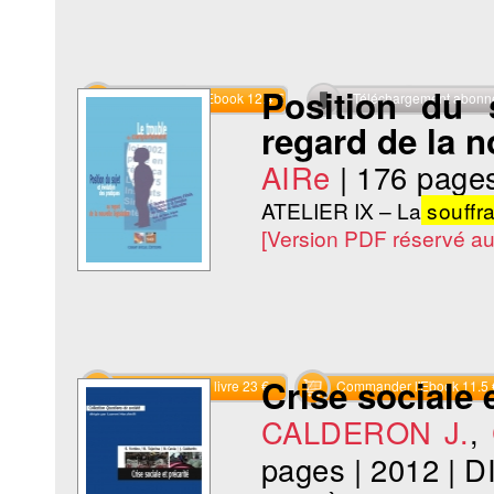
Position du 
Commander l'Ebook 12.4 €
Téléchargement abon
regard de la n
AIRe
|
176 page
ATELIER IX – La
souffr
[Version PDF réservé a
Crise sociale 
Commander le livre 23 €
Commander l'Ebook 11.5 
CALDERON J.
,
pages
|
2012
|
D