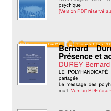
psychique
[Version PDF réservé a
Commander le livre 12 €
Commander l'Ebook 5.9 €
Bernard Dur
Présence et 
DUREY Bernard
LE POLYHANDICAPÉ 
partagée
Le message des polyha
mort
[Version PDF rése