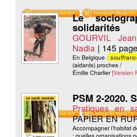
Commander le livre 23 €
Commander l'Ebook 13 €
Le sociogra
solidarités
GOURVIL Jean-
Nadia
|
145 pag
En Belgique :
souffranc
(aidants) proches /
Émilie Charlier
[Version
PSM 2-2020. Se
Pratiques en s
Commander le livre 12 €
Commander l'Ebook 7 €
PAPIER EN RU
Accompagner l’habitat 
: quelles organisations p