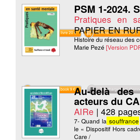
PSM 1-2024. So
Pratiques en s
PAPIER EN RU
Commander le livre 20 €
Commander l'Ebook 12 €
Histoire du réseau des co
Marie Pezé
[Version PD
Au-delà des 
Commander l'Ebook 9 €
Téléchargement abon
acteurs du C
AIRe
|
428 page
7- Quand la
souffrance
le « Dispositif Hors cadre
Care /