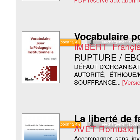
Vocabulaire po
Commander l'Ebook 12.4 €
Téléchargement abon
IMBERT Françi
RUPTURE / EB
DÉFAUT D’ORGANISAT
AUTORITÉ, ÉTHIQUE
SOUFFRANCE...
[Versi
La liberté de 
Commander l'Ebook 12.4 €
Téléchargement abon
AVET Romuald
Accompagner sans inva