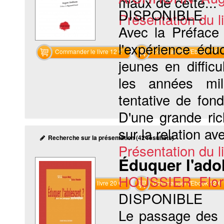
maux de cette...
DISPONIBLE
Présentation du li
Avec la Préface
l'expérience éd
Commander le livre 12 €
Commander l'Ebook 7 €
jeunes en diffic
les années mil-
tentative de fond
D'une grande ri
sur la relation ave
Recherche sur la présentation (42 résultats)
Présentation du li
Éduquer l'ado
HOUSSIER Flor
Commander le livre 20 €
Commander l'Ebook 12 €
DISPONIBLE
Le passage des o