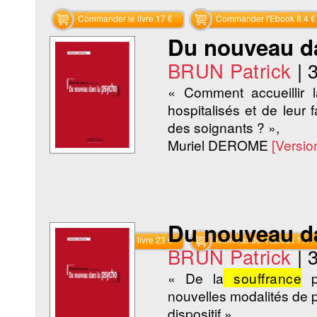
Commander le livre 17 €
Commander l'Ebook 8.4 €
Du nouveau d
BRUN Patrick
|
« Comment accueillir l
hospitalisés et de leur
des soignants ? »,
Muriel DEROME
[Versi
Du nouveau d
Commander le livre 23 €
Commander l'Ebook 11.4 
BRUN Patrick
|
« De la
souffrance
ps
nouvelles modalités de
dispositif »,