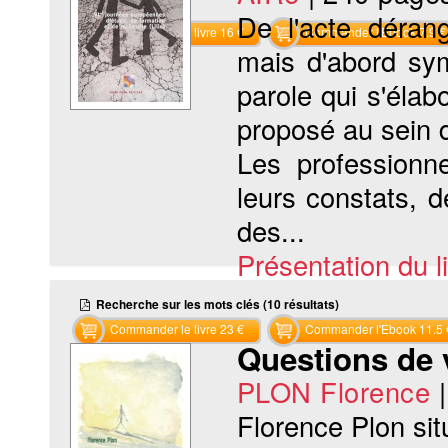
De l'acte dérang
Commander le livre 16 €
Commander l'Ebook 7.9 €
mais d'abord sy
parole qui s'élab
proposé au sein d
Les professionne
leurs constats, d
des...
Présentation du li
Recherche sur les mots clés (10 résultats)
Commander le livre 23 €
Commander l'Ebook 11.5 
Questions de 
PLON Florence
Florence Plon situ