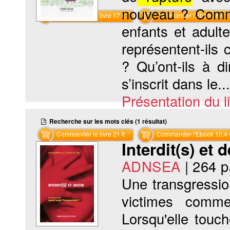
nouveau ? Comme
Commander le livre 17 €
Commander l'Ebook 8.4 €
enfants et adul
représentent-ils
? Qu’ont-ils à d
s’inscrit dans le...
Présentation du li
Recherche sur les mots clés (1 résultat)
Commander le livre 21 €
Commander l'Ebook 10.4 
Interdit(s) et 
ADNSEA
|
264 
Une transgressio
victimes comme
Lorsqu'elle touch