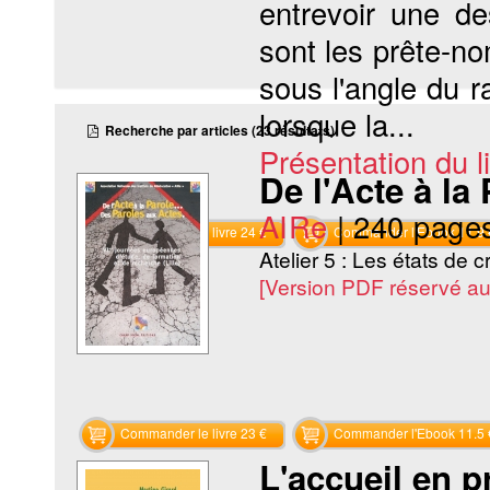
entrevoir une d
sont les prête-no
sous l'angle du r
lorsque la...
Recherche par articles (23 résultats)
Présentation du li
De l'Acte à la
AIRe
|
240 page
Commander le livre 24 €
Commander l'Ebook 11.9 
Atelier 5 : Les états de c
[Version PDF réservé a
Commander le livre 23 €
Commander l'Ebook 11.5 
L'accueil en p