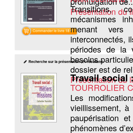
promulgation de..
Transitions, co
Présentation du li
mécanismes inh
menant vers l
Commander le livre 18 €
interconnectés, i
périodes de la 
besoins particulie
Recherche sur la présentation (21 résultats)
dossier est de reli
Travail social
Présentation du li
TOURROLIER Ca
Les modificatio
vieillissement, à
paupérisation e
phénomènes d’exc