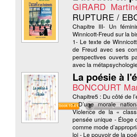
GIRARD Martin
RUPTURE / EB
Chapitre III- Un fémi
Winnicott-Freud sur la bi
1- Le texte de Winnicott
de Freud avec ses con
perspectives ouverts pa
avec la métapsychologi
La poésie à l'
BONCOURT Mar
Chapitre5 : Du côté de l’e
- D’une morale nationa
Commander l'Ebook 10.4 €
Téléchargement abon
Violence de la « class
pensée unique - Éloge 
comme mode d’appropria
loi - Le pouvoir de la poe