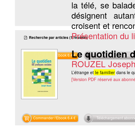
la télé, se balad
désignent autan
croisent et rencon
Présentation du li
Recherche par articles (1 résultat)
Le quotidien d
Commander l'Ebook 6.4 €
Téléchargement abon
ROUZEL Josep
L’étrange et
le familier
dans le q
[Version PDF réservé aux abonné
Commander l'Ebook 6.4 €
Téléchargement abon