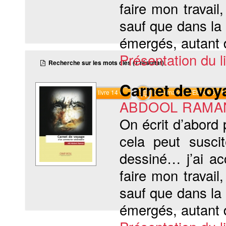
faire mon travail
sauf que dans la r
émergés, autant 
Présentation du li
Recherche sur les mots clés (1 résultat)
Carnet de voy
Commander le livre 14 €
Commander l'Ebook 6.9 €
ABDOOL RAMAN 
On écrit d’abord 
cela peut suscite
dessiné… j’ai a
faire mon travail
sauf que dans la r
émergés, autant 