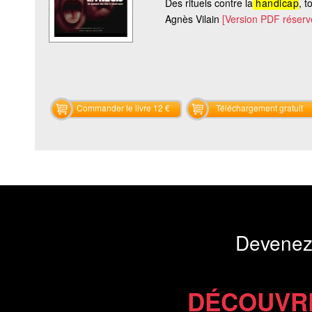
Des rituels contre la
handicap
, t
Agnès Vilain
[Version PDF réser
Commander le livre 12 €
Téléchargement gratuit
Devenez
DÉCOUVR