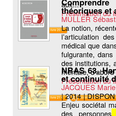
Comprendre 
aux...
théoriques et
Présentation du li
MULLER Sébast
La notion, récent
Commander le livre 20 €
l’articulation d
médical que dans
fulgurante, dans
des institutions,
NRAS 63. Hand
mentale, d’abord 
et continuité 
Présentation du li
JACQUES Marie
|
2014
|
DISPON
Commander le livre 21 €
Commander l'Ebook 10.4 
Enjeu sociétal ma
des personnes