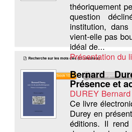
théoriquement per
question déclin
institution, da
vient-elle pas bo
idéal de...
Présentation du li
Recherche sur les mots clés (21 résultats)
Bernard Dur
Commander l'Ebook 10.4 €
Téléchargement abon
Présence et 
DUREY Bernard
Ce livre électro
Durey en présent
éditions. Il ren