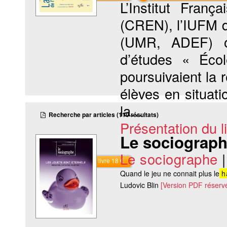
L’Institut Franç
(CREN), l’IUFM d
(UMR, ADEF) o
d’études « Éco
poursuivaient la 
élèves en situati
la...
Recherche par articles (110 résultats)
Présentation du li
Le sociographe
Le sociographe
Commander le livre 18 €
Quand le jeu ne connait plus le
h
Ludovic Blin
[Version PDF réserv