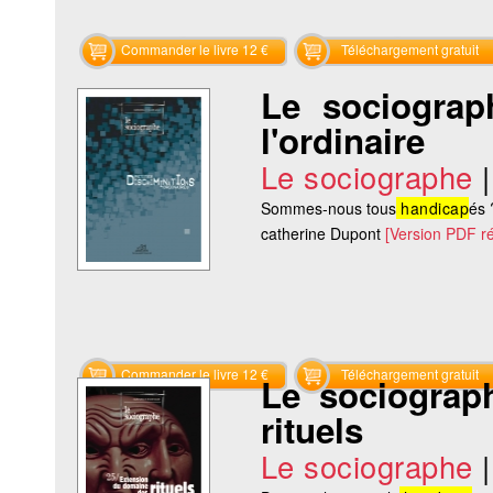
Commander le livre 12 €
Téléchargement gratuit
Le sociograp
l'ordinaire
Le sociographe
Sommes-nous tous
handicap
és
catherine Dupont
[Version PDF r
Commander le livre 12 €
Téléchargement gratuit
Le sociograp
rituels
Le sociographe