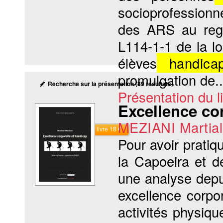
socioprofessionn
des ARS au rega
L114-1-1 de la lo
élèves
handica
promulgation de..
Recherche sur la présentation (89 résultats)
Présentation du li
Excellence cor
MEZIANI Martial
Commander le livre 18 €
Pour avoir pratiq
la Capoeira et d
une analyse depui
excellence corpo
activités physiqu