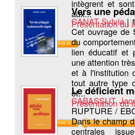
intègrent et son
Vers une pédag
aux...
CANAT Sylvie
|
Présentation du li
Cet ouvrage de S
du comportement 
Commander le livre 20 €
lien éducatif et
une attention trè
et à l'institutio
tout autre type 
Le déficient m
et...
CABASSUT Jac
Présentation du li
RUPTURE / EB
Dans le champ de 
Commander le livre 18 €
Commander l'Ebook 8.9 €
centrales issu