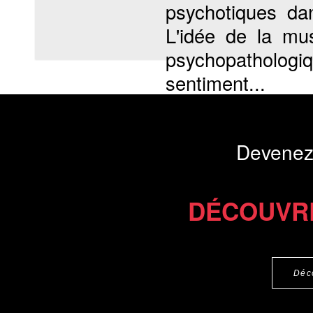
psychotiques dan
L'idée de la mu
psychopathologi
sentiment...
Présentation du li
Devenez
Commander le livre 19 €
Commander l'Ebook 9.4 €
DÉCOUVR
Déc