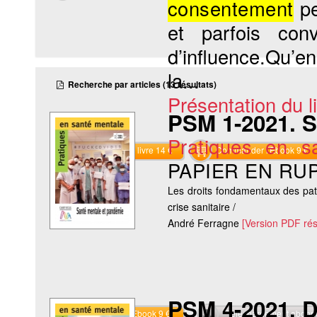
consentement
pe
et parfois conv
d’influence.Qu’en 
la...
Recherche par articles (13 résultats)
Présentation du li
PSM 1-2021. S
Pratiques en s
Commander le livre 14 €
Commander l'Ebook 9 €
PAPIER EN RU
Les droits fondamentaux des pat
crise sanitaire /
André Ferragne
[Version PDF ré
PSM 4-2021. 
Commander l'Ebook 9 €
Téléchargement abon