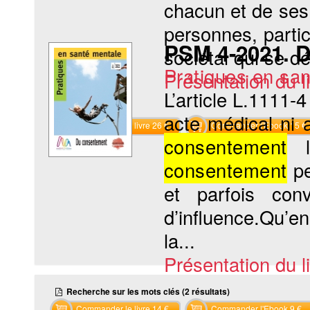
chacun et de ses 
personnes, partic
PSM 4-2021. 
sociétal qui se dé
Pratiques en sa
Présentation du li
L’article L.1111-
acte médical ni 
Commander le livre 26 €
Commander l'Ebook 15 €
consentement
li
consentement
pe
et parfois conv
d’influence.Qu’en 
la...
Présentation du li
Recherche sur les mots clés (2 résultats)
Commander le livre 14 €
Commander l'Ebook 9 €