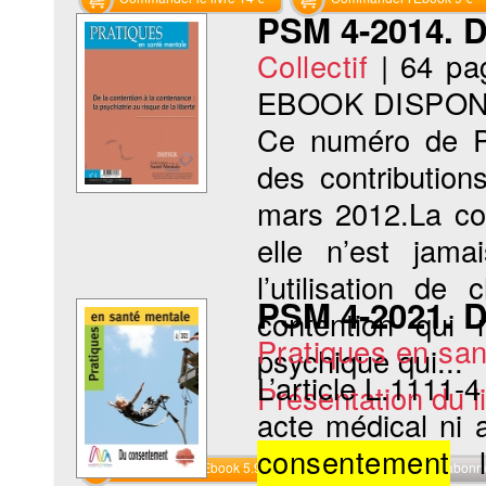
PSM 4-2014. D
Collectif
|
64 pa
EBOOK DISPON
Ce numéro de Pr
des contribution
mars 2012.La con
elle n’est jam
l’utilisation d
PSM 4-2021. 
contention qui 
Pratiques en sa
psychique qui...
L’article L.1111-
Présentation du li
acte médical ni 
consentement
li
Commander l'Ebook 5.9 €
Téléchargement abon